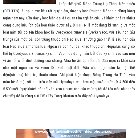
khắp thế giới? Đông Trùng Hạ Thảo thiên nhiên
(ĐTHTTN) là loại dược liệu rất quý hiếm, được y học Phương Đông tin dùng hàng
ngàn năm nay. Gần đây y học hiện đại đã quan tâm nghiên cứu và khám phá ra nhiều
công dụng hữu ích của loại thảo dược này. ĐTHTTN là một dạng kí sinh, giữa một
loài nấm túi có tên khoa học là Cordyceps Sinensis (Berk) Sacc, với sâu non (ấu
trùng) của một loài côn trùng thuộc chi Hepialus. Thường gặp nhất là sâu non của
loài Hepialus armoricanus. Ngoài ra còn 40 loài khác thuộc chi Hepialus cũng có
thể bị Cordyceps Sinensis ký sinh. Vào mùa đông nấm bắt đầu ký sinh vào sâu non
vì ăn hết chất dinh dưỡng của chúng. Mùa hè ấm áp nấm bắt đầu mọc ra khỏi sâu
như một ngọn cỏ và vươn lên khỏi mặt đất. Đầu của ngọn nấm là một thể
đệm(stroma) hình trụ thuôn nhọn. Chỉ phát hiện được Đông Trùng Hạ Thảo vào
mùa hè ở một số nơi trên dãy núi Hymalaya cao hơn mặt nước biển từ 4.500 đến
5.500 mét (quý khách có thể vào xem album ảnh của chúng tôi để tận mắt nhìn thấy
chi tiết) đó là vùng núi Tiểu Tây Tạng Bhutan trên dãy núi Hymalaya.