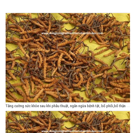
Tăng cường sức khỏe sau khi phẫu thuật, ngăn ngừa bệnh tật, bổ phổi,bổ thận
tráng dương, giúp phái mày râu trên nói dưới nghe, minh mẫn khỏe mạnh, làm
chậm lão hóa tuổi già, kéo dài tuổi thọ, giúp ăn ngon miệng, ngủ ngon giấc