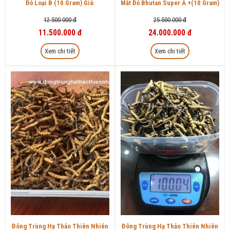
Đỏ Loại B (10 Gram) Giá:
Mắt Đỏ Bhutan Super A +(10 Gram)
12.500.000 đ
25.500.000 đ
11.500.000 đ
24.000.000 đ
Xem chi tiết
Xem chi tiết
Đông Trùng Hạ Thảo Thiên Nhiên
Đông Trùng Hạ Thảo Thiên Nhiên