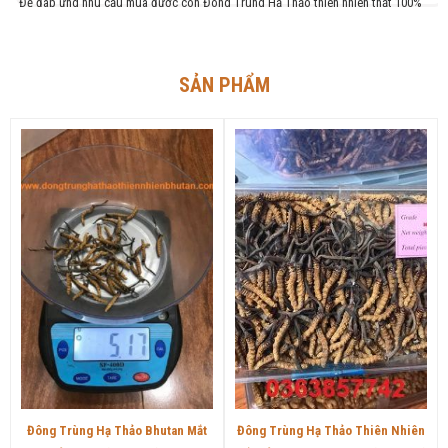
Để đáp ứng nhu cầu mua được con Đông Trùng Hạ Thảo thiên nhiên thật 100%
cho mọi người.
Chúng tôi là người Việt Nam sinh sống tại Bhutan. Vì vậy hiện nay chúng tôi muốn
mang về Việt Nam
SẢN PHẨM
Đông Trùng Hạ Thảo Bhutan Mắt
Đông Trùng Hạ Thảo Thiên Nhiên