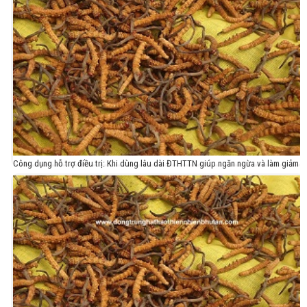
Công dụng hỗ trợ điều trị: Khi dùng lâu dài ĐTHTTN giúp ngăn ngừa và làm giảm
các bệnh như:
1. Xơ vữa động mạch
2. Căng thẳng stress
3. Thiếu máu