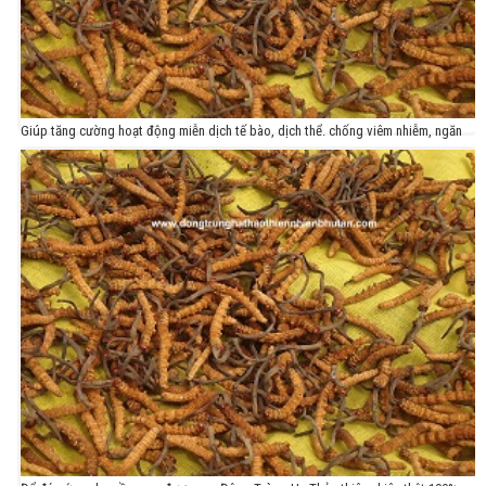
Giúp tăng cường hoạt động miễn dịch tế bào, dịch thể. chống viêm nhiễm, ngăn
chặn sự phát triển, lây lan của vi khuẩn, virus. giảm dần các loại bệnh tật, ngăn
ngừa, phòng chống di căn trong ung thư.