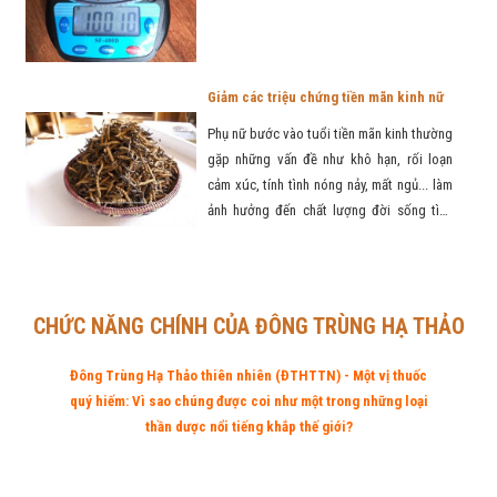
sẽ giúp chị em phụ nữ ngăn ngừa quá trình
lão hoá, thải độc cơ thể thường xuyên... để
có làn da sáng mịn, sạch mụn, ngăn ngừa
nám, giảm vết nhăn ...
Giảm các triệu chứng tiền mãn kinh nữ
Phụ nữ bước vào tuổi tiền mãn kinh thường
gặp những vấn đề như khô hạn, rối loạn
cảm xúc, tính tình nóng nảy, mất ngủ... làm
ảnh hưởng đến chất lượng đời sống tình
dục và hạnh phúc gia đình. Dùng đều 3 đến
5 con Đông Trùng Hạ Thảo mỗi ngày trong
1-3 tháng sẽ giúp chị em phụ nữ trong độ
tuổi tiền mãn kinh giảm khô hạn, đau rát
CHỨC NĂNG CHÍNH CỦA ĐÔNG TRÙNG HẠ THẢO
khi quan hệ; cân bằng cảm xúc, ngủ ngon...
giữ gìn hạnh phúc gia đình.
Đông Trùng Hạ Thảo thiên nhiên (ĐTHTTN) - Một vị thuốc
quý hiếm: Vì sao chúng được coi như một trong những loại
thần dược nổi tiếng khắp thế giới?