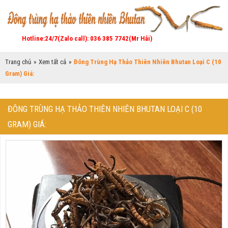
Hotline:24/7(Zalo call): 036 385 7742(Mr Hải)
Trang chủ
»
Xem tất cả
»
Đông Trùng Hạ Thảo Thiên Nhiên Bhutan Loại C (10
Gram) Giá:
ĐÔNG TRÙNG HẠ THẢO THIÊN NHIÊN BHUTAN LOẠI C (10
GRAM) GIÁ: